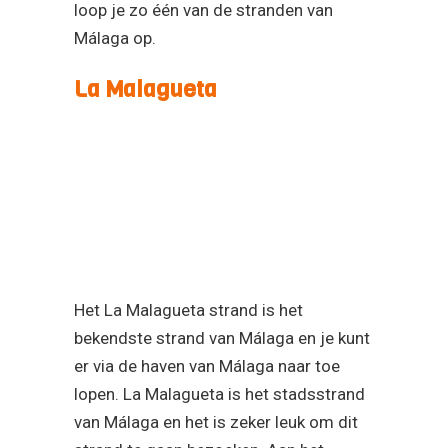
Het La Malagueta strand is het
bekendste strand van Málaga en je kunt
er via de haven van Málaga naar toe
lopen. La Malagueta is het stadsstrand
van Málaga en het is zeker leuk om dit
strand te gaan bezoeken. Aan het
strand zijn verschillende chiringuitos
(strandtenten) gevestigd waar je voor
een lekkere maaltijd of een drankje
terecht kunt. Málaga is dus buiten een