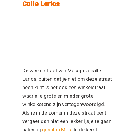
Calle Larios
Dé winkelstraat van Málaga is calle
Larios, buiten dat je niet om deze straat
heen kunt is het ook een winkelstraat
waar alle grote en minder grote
winkelketens zijn vertegenwoordigd.
Als je in de zomer in deze straat bent
vergeet dan niet een lekker ijsje te gaan
halen bij
ijssalon Mira
. In de kerst
periode staat deze straat bekend om de
prachtige kerstverlichting die boven de
straat is aangebracht. Twee maal per
avond wordt er een heuse lichtshow