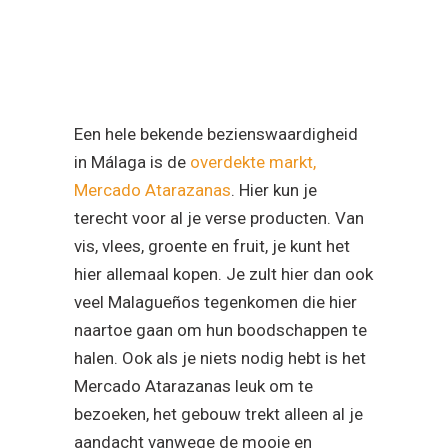
Een hele bekende bezienswaardigheid
in Málaga is de
overdekte markt,
Mercado Atarazanas
. Hier kun je
terecht voor al je verse producten. Van
vis, vlees, groente en fruit, je kunt het
hier allemaal kopen. Je zult hier dan ook
veel Malagueños tegenkomen die hier
naartoe gaan om hun boodschappen te
halen. Ook als je niets nodig hebt is het
Mercado Atarazanas leuk om te
bezoeken, het gebouw trekt alleen al je
aandacht vanwege de mooie en
bijzondere uitstraling. Als je de markt in
loopt zie je dat deze is onderverdeeld in
3 hallen. Er is een hal waar je terecht
kunt voor verse vis, één voor vlees en er