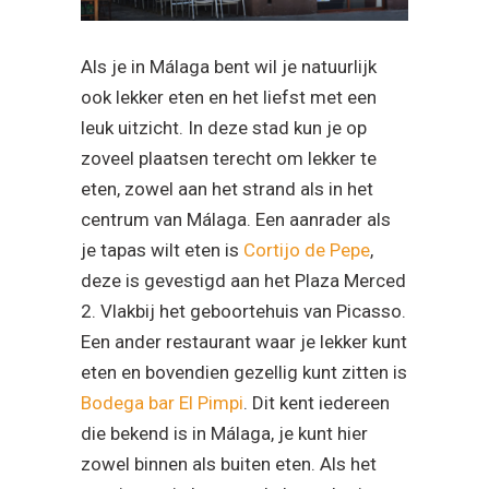
zoveel plaatsen terecht om lekker te
eten, zowel aan het strand als in het
centrum van Málaga. Een aanrader als
je tapas wilt eten is
Cortijo de Pepe
,
deze is gevestigd aan het Plaza Merced
2. Vlakbij het geboortehuis van Picasso.
Een ander restaurant waar je lekker kunt
eten en bovendien gezellig kunt zitten is
Bodega bar El Pimpi
. Dit kent iedereen
die bekend is in Málaga, je kunt hier
zowel binnen als buiten eten. Als het
mooi weer is bestaat de kans dat je
even moet wachten tot er plek is.
Antonio Banderas is overigens mede-
eigenaar van Bodega bar El Pimpi.