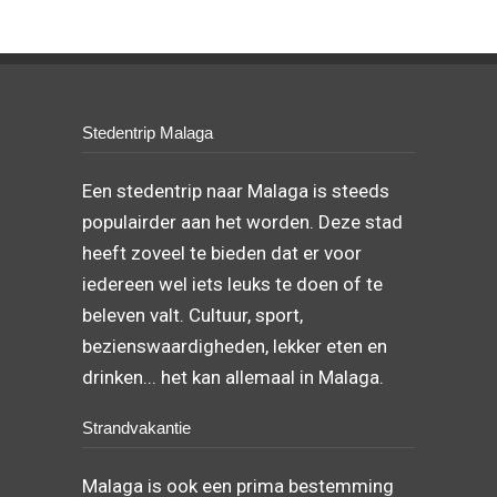
Een stedentrip naar Malaga is steeds
populairder aan het worden. Deze stad
heeft zoveel te bieden dat er voor
iedereen wel iets leuks te doen of te
beleven valt. Cultuur, sport,
bezienswaardigheden, lekker eten en
drinken... het kan allemaal in Malaga.
Strandvakantie
Malaga is ook een prima bestemming
als je voor een strandvakantie gaat.
Malaga heeft meerdere mooie schone
stranden waar het vele maanden per
jaar heerlijk vertoeven is. Op alle