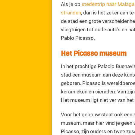
Als je op
stedentrip naar Malaga
stranden
, dan is het zeker aan t
de stad een grote verscheidenhei
vliegtuigen tot oude auto’s en n
Pablo Picasso.
Het Picasso museum
In het prachtige Palacio Buenav
stad een museum aan deze kunste
geboren. Picasso is wereldbero
keramieken en sieraden. Van zijn
Het museum ligt niet ver van he
Voor het gebouw staat ook een s
museum, maar hier vind je geen 
Picasso, zijn ouders en twee zuss