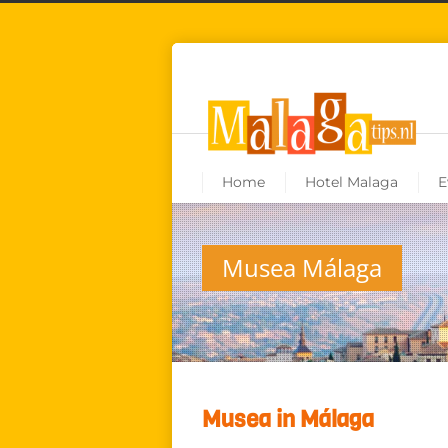
Home
Hotel Malaga
E
Musea Málaga
Musea in Málaga