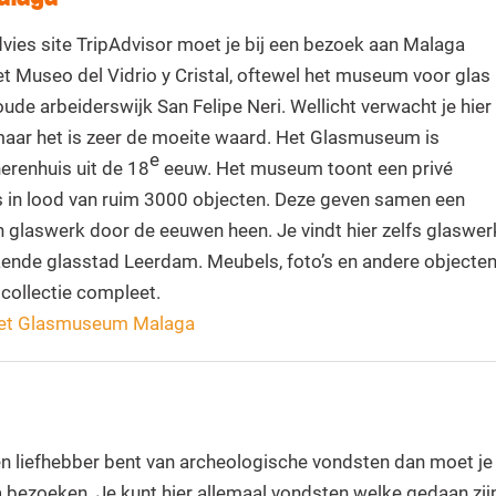
vies site TripAdvisor moet je bij een bezoek aan Malaga
t Museo del Vidrio y Cristal, oftewel het museum voor glas
 oude arbeiderswijk San Felipe Neri. Wellicht verwacht je hier
aar het is zeer de moeite waard. Het Glasmuseum is
e
erenhuis uit de 18
eeuw. Het museum toont een privé
las in lood van ruim 3000 objecten. Deze geven samen een
n glaswerk door de eeuwen heen. Je vindt hier zelfs glaswer
kende glasstad Leerdam. Meubels, foto’s en andere objecte
collectie compleet.
 het Glasmuseum Malaga
en liefhebber bent van archeologische vondsten dan moet je
bezoeken. Je kunt hier allemaal vondsten welke gedaan zij