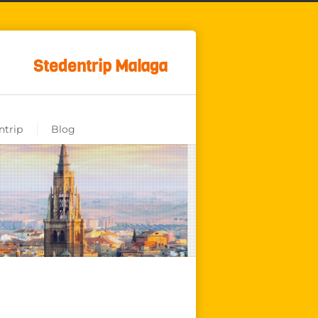
Stedentrip Malaga
ntrip
Blog