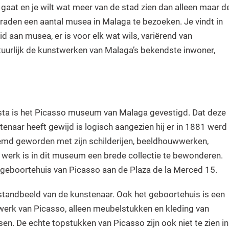
gaat en je wilt wat meer van de stad zien dan alleen maar d
e raden een aantal musea in Malaga te bezoeken. Je vindt in
d aan musea, er is voor elk wat wils, variërend van
atuurlijk de kunstwerken van Malaga’s bekendste inwoner,
ista is het Picasso museum van Malaga gevestigd. Dat deze
naar heeft gewijd is logisch aangezien hij er in 1881 werd
emd geworden met zijn schilderijen, beeldhouwwerken,
 werk is in dit museum een brede collectie te bewonderen.
t geboortehuis van Picasso aan de Plaza de la Merced 15.
tandbeeld van de kunstenaar. Ook het geboortehuis is een
werk van Picasso, alleen meubelstukken en kleding van
en. De echte topstukken van Picasso zijn ook niet te zien in