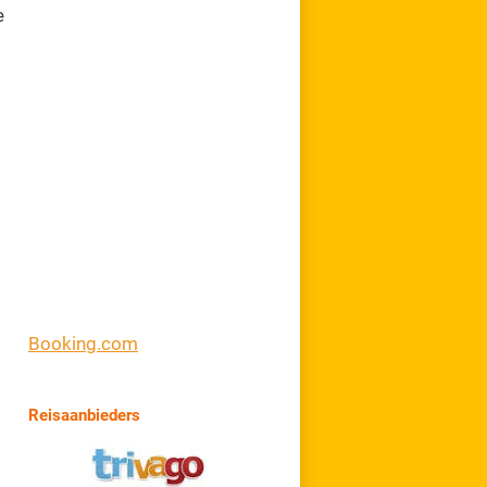
e
Booking.com
Reisaanbieders