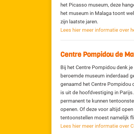
het Picasso museum, deze hangen
het museum in Malaga toont wel 
zijn laatste jaren.
Lees hier meer informatie over
Centre Pompidou de Ma
Bij het Centre Pompidou denk je w
beroemde museum inderdaad geve
genaamd het Centre Pompidou de 
is uit de hoofdvestiging in Parij
permanent te kunnen tentoonste
openen. Of deze voor altijd open 
tentoonstellen moest namelijk fl
Lees hier meer informatie over