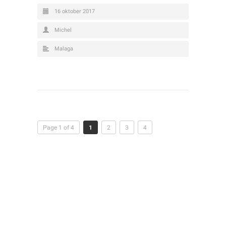
16 oktober 2017
Michel
Malaga
Page 1 of 4
1
2
3
4