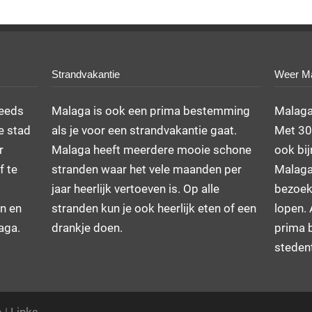
Strandvakantie
Weer M
teeds
Malaga is ook een prima bestemming
Malaga
e stad
als je voor een strandvakantie gaat.
Met 300
r
Malaga heeft meerdere mooie schone
ook bij
f te
stranden waar het vele maanden per
Malaga
jaar heerlijk vertoeven is. Op alle
bezoek
n en
stranden kun je ook heerlijk eten of een
lopen. 
laga.
drankje doen.
prima 
stedent