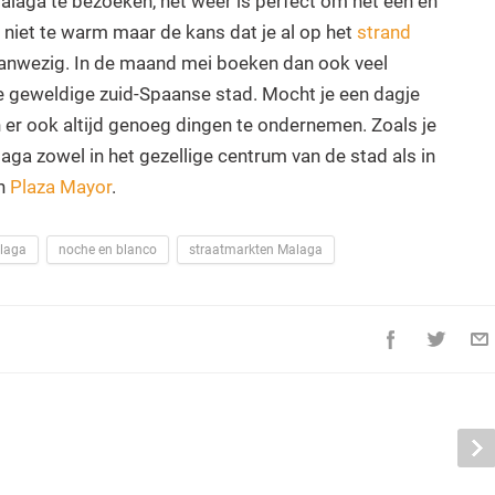
alaga te bezoeken, het weer is perfect om het één en
 niet te warm maar de kans dat je al op het
strand
aanwezig. In de maand mei boeken dan ook veel
 geweldige zuid-Spaanse stad. Mocht je een dagje
 er ook altijd genoeg dingen te ondernemen. Zoals je
aga zowel in het gezellige centrum van de stad als in
en
Plaza Mayor
.
alaga
noche en blanco
straatmarkten Malaga