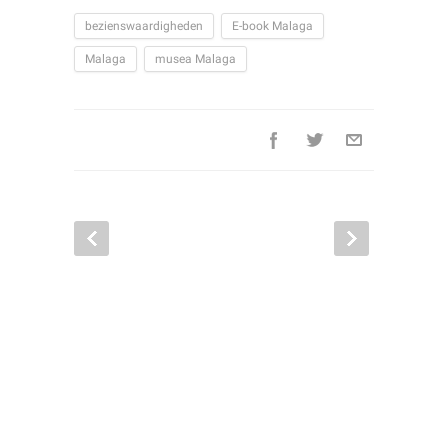
bezienswaardigheden
E-book Malaga
Malaga
musea Malaga