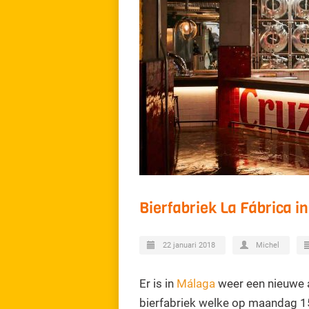
Bierfabriek La Fábrica 
22 januari 2018
Michel
Er is in
Málaga
weer een nieuwe a
bierfabriek welke op maandag 15