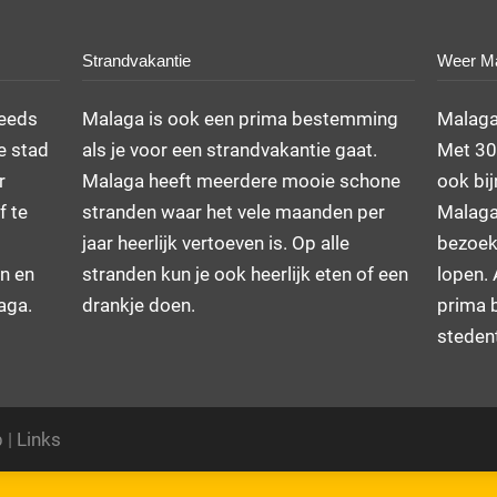
Strandvakantie
Weer M
teeds
Malaga is ook een prima bestemming
Malaga
e stad
als je voor een strandvakantie gaat.
Met 300
r
Malaga heeft meerdere mooie schone
ook bij
f te
stranden waar het vele maanden per
Malaga
jaar heerlijk vertoeven is. Op alle
bezoek
n en
stranden kun je ook heerlijk eten of een
lopen. 
laga.
drankje doen.
prima 
stedent
p
|
Links