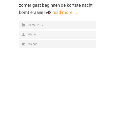
zomer gaat beginnen de kortste nacht
komt eraanвЂ�
read more →
29 mei 2017
Michel
Malaga